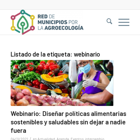
Listado de la etiqueta:
webinario
Webinario: Diseñar políticas alimentarias
sostenibles y saludables sin dejar a nadie
fuera
/
04/11/2021
en
Actualidad
,
Agenda
,
Eventos
,
intercambio