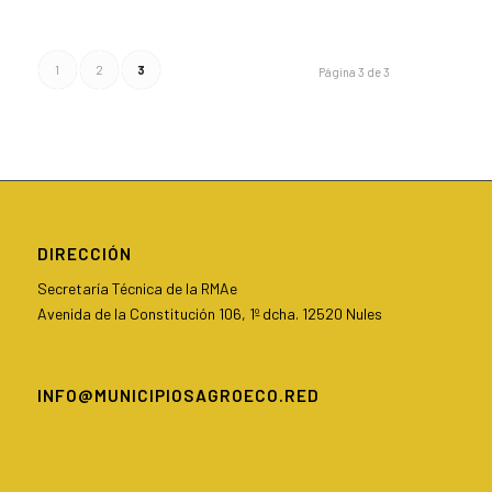
1
2
3
Página 3 de 3
DIRECCIÓN
Secretaría Técnica de la RMAe
Avenida de la Constitución 106, 1º dcha. 12520 Nules
INFO@MUNICIPIOSAGROECO.RED