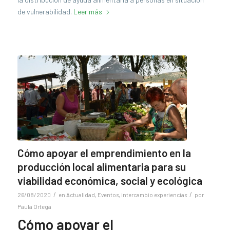
de vulnerabilidad.
Leer más
Cómo apoyar el emprendimiento en la
producción local alimentaria para su
viabilidad económica, social y ecológica
/
/
26/08/2020
en
Actualidad
,
Eventos
,
intercambio experiencias
por
Paula Ortega
Cómo apoyar el