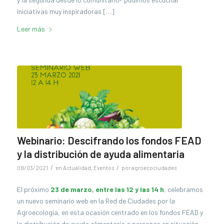
iniciativas muy inspiradoras […]
Leer más
Webinario: Descifrando los fondos FEAD
y la distribución de ayuda alimentaria
/
/
09/03/2021
en
Actualidad
,
Eventos
por
agroecociudades
El próximo
23 de marzo, entre las 12 y las 14 h
, celebramos
un nuevo seminario web en la Red de Ciudades por la
Agroecología, en esta ocasión centrado en los fondos FEAD y
la distribución de ayuda alimentaria a personas en situación