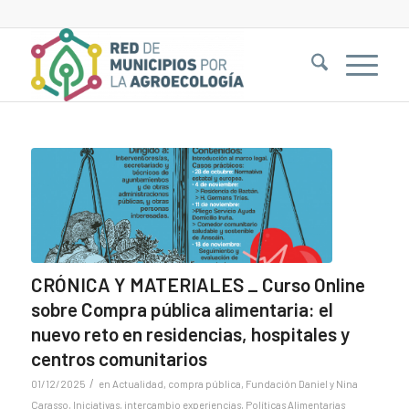
CRÓNICA Y MATERIALES _ Curso Online
sobre Compra pública alimentaria: el
nuevo reto en residencias, hospitales y
centros comunitarios
/
01/12/2025
en
Actualidad
,
compra pública
,
Fundación Daniel y Nina
Carasso
,
Iniciativas
,
intercambio experiencias
,
Políticas Alimentarias