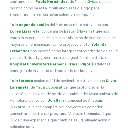
contamos con
Paola Hernández
, de
Mensa Cívica
, que nos
mostró cómo se está impulsando este diálogo para
transformar la restauración colectiva en España.
En la
segunda sesión
del 4 de noviembre estuvimos con
Lorea Lizarreta,
concejala de
Baztán (Navarra)
, que nos
contó la experiencia de la municipalización de la residencia de
mayores en el municipio, como proyecto piloto.
Yolanda
Fernández
nos mostró cómo integrar estos criterios de salud
y sostenibilidad y gobernanza en la gestión alimentaria del
Hospital Universitari Germans Trias i Pujol
(Badalona),
como jefa de la Unidad de Hostelería del hospital.
En la
tercera
sesión del 11 de noviembre estuvimos con
Silvia
Larrañeta
, de
Mirua Cooperativa
, que profundizó en la
licitación del servicio de ayuda a domicilio del Ayuntamiento de
Pamplona. Junto con
Jon Garai
, concejal de
Ansoáin
(Navarra
), que nos compartió el proyecto de comedor
comunitario dentro del programa “Ansoáin Comunidad que
Cuida”; una experiencia que combina salud, alimentación y
cohesión social.