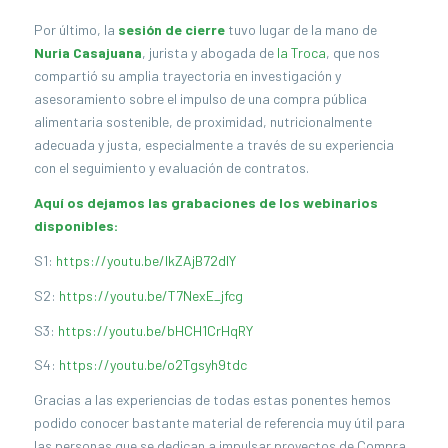
Por último, la
sesión de cierre
tuvo lugar de la mano de
Nuria Casajuana
, jurista y abogada de
la Troca
, que nos
compartió su amplia trayectoria en investigación y
asesoramiento sobre el impulso de una compra pública
alimentaria sostenible, de proximidad, nutricionalmente
adecuada y justa, especialmente a través de su experiencia
con el seguimiento y evaluación de contratos.
Aquí os dejamos las grabaciones de los webinarios
disponibles:
S1:
https://youtu.be/IkZAjB72dlY
S2:
https://youtu.be/T7NexE_jfcg
S3:
https://youtu.be/bHCH1CrHqRY
S4:
https://youtu.be/o2Tgsyh9tdc
Gracias a las experiencias de todas estas ponentes hemos
podido conocer bastante material de referencia muy útil para
las personas que se dedican a impulsar proyectos de Compra