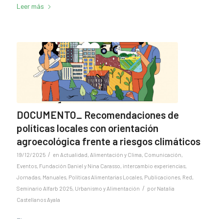
Leer más
DOCUMENTO_ Recomendaciones de
políticas locales con orientación
agroecológica frente a riesgos climáticos
/
19/12/2025
en
Actualidad
,
Alimentación y Clima
,
Comunicación
,
Eventos
,
Fundación Daniel y Nina Carasso
,
intercambio experiencias
,
Jornadas
,
Manuales
,
Políticas Alimentarias Locales
,
Publicaciones
,
Red
,
/
Seminario Alfarb 2025
,
Urbanismo y Alimentación
por
Natalia
Castellanos Ayala