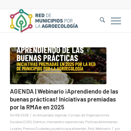
AGENDA | Webinario ¡Aprendiendo de las
buenas prácticas! Iniciativas premiadas
por la RMAe en 2025
/
04/05/2026
en
Actualidad
,
Agenda
,
Consejo de Organizaciones
Sociales (COS)
,
Eventos
,
intercambio experiencias
,
Políticas Alimentarias
/
Locales
,
Premios Ciudades y pueblos que alimentan
,
Red
,
Webinario
por