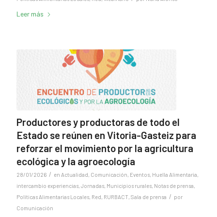
Leer más
Productores y productoras de todo el
Estado se reúnen en Vitoria-Gasteiz para
reforzar el movimiento por la agricultura
ecológica y la agroecología
/
28/01/2026
en
Actualidad
,
Comunicación
,
Eventos
,
Huella Alimentaria
,
intercambio experiencias
,
Jornadas
,
Municipios rurales
,
Notas de prensa
,
/
Políticas Alimentarias Locales
,
Red
,
RURBACT
,
Sala de prensa
por
Comunicación