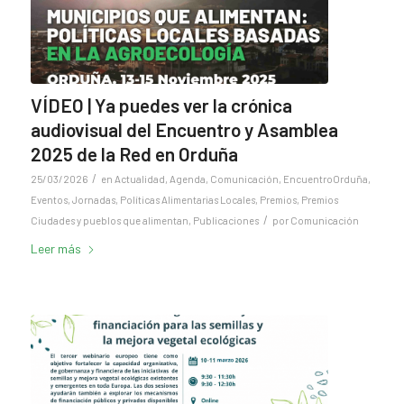
VÍDEO | Ya puedes ver la crónica
audiovisual del Encuentro y Asamblea
2025 de la Red en Orduña
/
25/03/2026
en
Actualidad
,
Agenda
,
Comunicación
,
EncuentroOrduña
,
Eventos
,
Jornadas
,
Políticas Alimentarias Locales
,
Premios
,
Premios
/
Ciudades y pueblos que alimentan
,
Publicaciones
por
Comunicación
Leer más