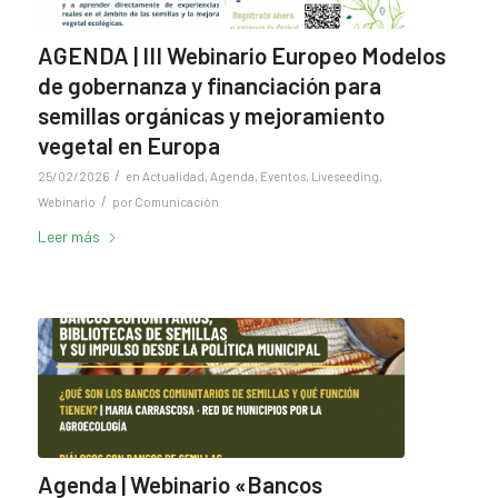
AGENDA | III Webinario Europeo Modelos
de gobernanza y financiación para
semillas orgánicas y mejoramiento
vegetal en Europa
/
25/02/2026
en
Actualidad
,
Agenda
,
Eventos
,
Liveseeding
,
/
Webinario
por
Comunicación
Leer más
Agenda | Webinario «Bancos