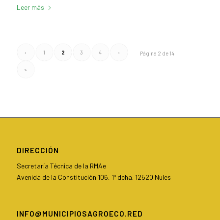
Leer más
‹
1
2
3
4
›
Página 2 de 14
»
DIRECCIÓN
Secretaría Técnica de la RMAe
Avenida de la Constitución 106, 1º dcha. 12520 Nules
INFO@MUNICIPIOSAGROECO.RED