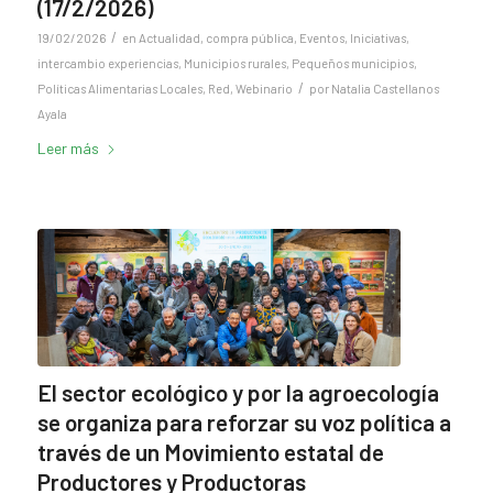
(17/2/2026)
/
19/02/2026
en
Actualidad
,
compra pública
,
Eventos
,
Iniciativas
,
intercambio experiencias
,
Municipios rurales
,
Pequeños municipios
,
/
Políticas Alimentarias Locales
,
Red
,
Webinario
por
Natalia Castellanos
Ayala
Leer más
El sector ecológico y por la agroecología
se organiza para reforzar su voz política a
través de un Movimiento estatal de
Productores y Productoras