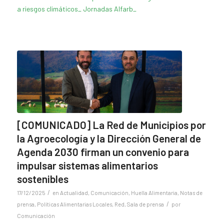
a riesgos climáticos_ Jornadas Alfarb_
[COMUNICADO] La Red de Municipios por
la Agroecología y la Dirección General de
Agenda 2030 firman un convenio para
impulsar sistemas alimentarios
sostenibles
/
17/12/2025
en
Actualidad
,
Comunicación
,
Huella Alimentaria
,
Notas de
/
prensa
,
Políticas Alimentarias Locales
,
Red
,
Sala de prensa
por
Comunicación