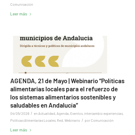
Comunicación
Leer más
AGENDA, 21 de Mayo | Webinario “Políticas
alimentarias locales para el refuerzo de
los sistemas alimentarios sostenibles y
saludables en Andalucía”
/
04/05/2026
en
Actualidad
,
Agenda
,
Eventos
,
intercambio experiencias
,
/
Políticas Alimentarias Locales
,
Red
,
Webinario
por
Comunicación
Leer más