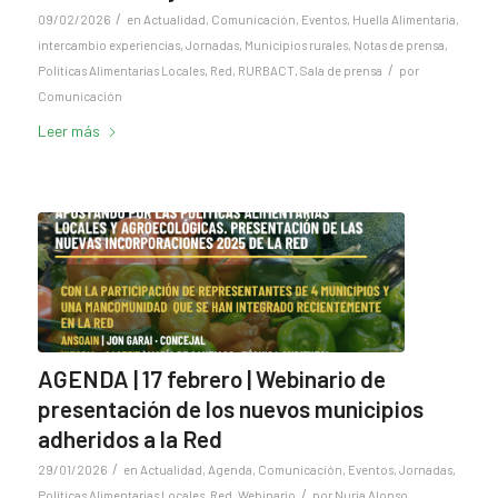
/
09/02/2026
en
Actualidad
,
Comunicación
,
Eventos
,
Huella Alimentaria
,
intercambio experiencias
,
Jornadas
,
Municipios rurales
,
Notas de prensa
,
/
Políticas Alimentarias Locales
,
Red
,
RURBACT
,
Sala de prensa
por
Comunicación
Leer más
AGENDA | 17 febrero | Webinario de
presentación de los nuevos municipios
adheridos a la Red
/
29/01/2026
en
Actualidad
,
Agenda
,
Comunicación
,
Eventos
,
Jornadas
,
/
Políticas Alimentarias Locales
,
Red
,
Webinario
por
Nuria Alonso