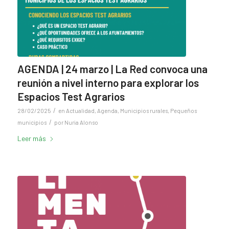
AGENDA | 24 marzo | La Red convoca una
reunión a nivel interno para explorar los
Espacios Test Agrarios
/
28/02/2025
en
Actualidad
,
Agenda
,
Municipios rurales
,
Pequeños
/
municipios
por
Nuria Alonso
Leer más