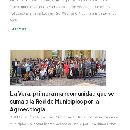
intercambio experiencias
,
Municipios rurales
,
Pequeños municipios
,
/
Políticas Alimentarias Locales
,
Red
,
Webinario
por
Natalia Castellanos
Ayala
Leer más
La Vera, primera mancomunidad que se
suma a la Red de Municipios por la
Agroecología
/
23/06/2025
en
Actualidad
,
Comunicación
,
Notas de prensa
,
Pequeños
/
municipios
,
Políticas Alimentarias Locales
,
Red
por
Lidia Muñoz Ucher