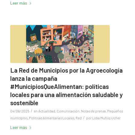
Leer más
La Red de Municipios por la Agroecología
lanza la campaña
#MunicipiosQueAlimentan: políticas
locales para una alimentación saludable y
sostenible
/
04/06/2025
en
Actualidad
,
Comunicación
,
Notas de prensa
,
Pequeños
/
municipios
,
Políticas Alimentarias Locales
,
Red
por
Lidia Muñoz Ucher
Leer más