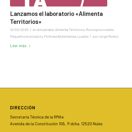
Lanzamos el laboratorio «Alimenta
Territorios»
/
12/02/2025
en
Actualidad
,
Alimenta Territorios
,
Municipios rurales
,
/
Pequeños municipios
,
Políticas Alimentarias Locales
por
Jorge Molero
Leer más
DIRECCIÓN
Secretaría Técnica de la RMAe
Avenida de la Constitución 106, 1º dcha. 12520 Nules