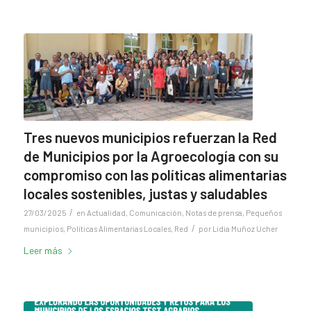
Tres nuevos municipios refuerzan la Red
de Municipios por la Agroecología con su
compromiso con las políticas alimentarias
locales sostenibles, justas y saludables
/
27/03/2025
en
Actualidad
,
Comunicación
,
Notas de prensa
,
Pequeños
/
municipios
,
Políticas Alimentarias Locales
,
Red
por
Lidia Muñoz Ucher
Leer más