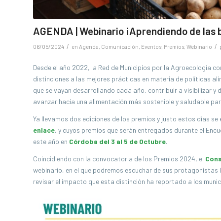
AGENDA | Webinario ¡Aprendiendo de las bu
/
/
06/05/2024
en
Agenda
,
Comunicación
,
Eventos
,
Premios
,
Webinario
Desde el año 2022, la Red de Municipios por la Agroecología c
distinciones
a las mejores prácticas en materia de políticas al
que se vayan desarrollando cada año, contribuir a visibilizar y
avanzar hacia una alimentación más sostenible y saludable pa
Ya llevamos dos ediciones de los premios y justo estos días se
enlace
, y cuyos p
remios que serán entregados durante el Encue
este año en
Córdoba del 3 al 5 de Octubre
.
Coincidiendo con la convocatoria de los Premios 2024, el
Cons
webinario, en el que podremos escuchar de sus protagonistas la
revisar el impacto que esta distinción ha reportado a los munic