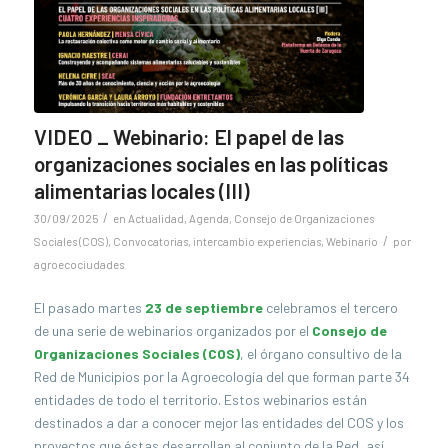
VIDEO _ Webinario: El papel de las
organizaciones sociales en las políticas
alimentarias locales (III)
/
30/09/2025
en
Actualidad
,
Agenda
,
Consejo de Organizaciones
/
Sociales (COS)
,
Convocatorias
,
intercambio experiencias
,
Webinario
por
agroecociudades
El pasado martes
23 de septiembre
celebramos el tercero
de una serie de webinarios organizados por el
Consejo de
Organizaciones Sociales (COS)
, el órgano consultivo de la
Red de Municipios por la Agroecología del que forman parte 34
entidades de todo el territorio. Estos webinarios están
destinados a dar a conocer mejor las entidades del COS y los
proyectos que éstas desarrollan al conjunto de la Red, así