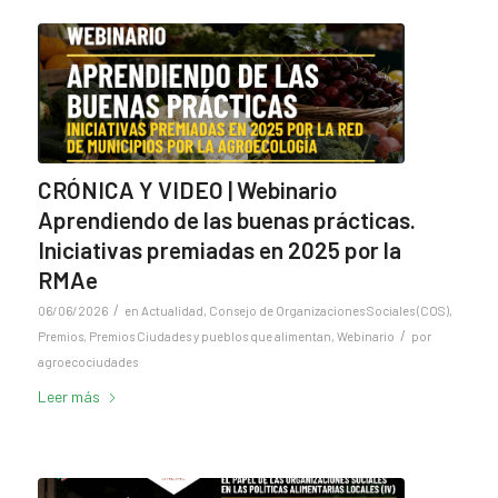
CRÓNICA Y VIDEO | Webinario
Aprendiendo de las buenas prácticas.
Iniciativas premiadas en 2025 por la
RMAe
/
06/06/2026
en
Actualidad
,
Consejo de Organizaciones Sociales (COS)
,
/
Premios
,
Premios Ciudades y pueblos que alimentan
,
Webinario
por
agroecociudades
Leer más