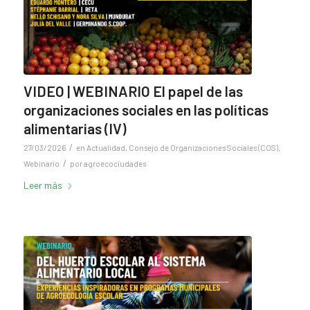
VIDEO | WEBINARIO El papel de las
organizaciones sociales en las políticas
alimentarias (IV)
/
27/03/2026
en
Actualidad
,
Consejo de Organizaciones Sociales (COS)
,
/
Webinario
por
agroecociudades
Leer más