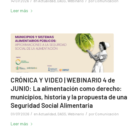
/
/
14/07/2026
en
Actualidad
,
DASS
,
Webinario
por
Comunicación
Leer más
CRÓNICA Y VIDEO | WEBINARIO 4 de
JUNIO: La alimentación como derecho:
municipios, historia y la propuesta de una
Seguridad Social Alimentaria
/
/
01/07/2026
en
Actualidad
,
DASS
,
Webinario
por
Comunicación
Leer más