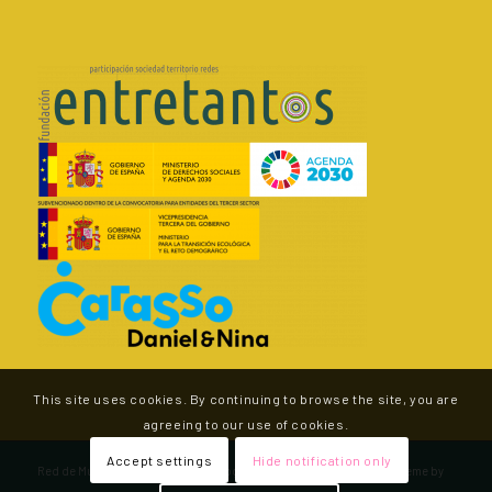
This site uses cookies. By continuing to browse the site, you are
agreeing to our use of cookies.
Accept settings
Hide notification only
Red de Municipios por la Agroecología - v.2.0 -
Enfold WordPress Theme by