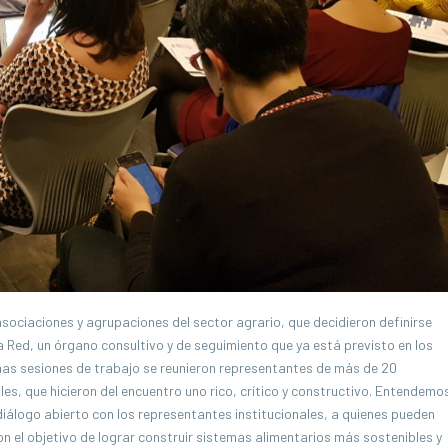
asociaciones y agrupaciones del sector agrario, que decidieron definirse
a Red, un órgano consultivo y de seguimiento que ya está previsto en los
chas sesiones de trabajo se reunieron representantes de más de 20
s, que hicieron del encuentro uno rico, crítico y constructivo. Entendemo
diálogo abierto con los representantes institucionales, a quienes pueden
 el objetivo de lograr construir sistemas alimentarios más sostenibles y