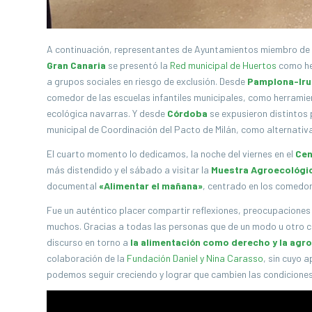
A continuación, representantes de Ayuntamientos miembro de 
Gran Canaria
se presentó la
Red municipal de Huertos
como he
a grupos sociales en riesgo de exclusión. Desde
Pamplona-Iru
comedor de las escuelas infantiles municipales, como herramien
ecológica navarras. Y desde
Córdoba
se expusieron distintos
municipal de Coordinación del Pacto de Milán, como alternativ
El cuarto momento lo dedicamos, la noche del viernes en el
Cen
más distendido y el sábado a visitar la
Muestra Agroecológi
documental
«Alimentar el mañana»
, centrado en los comedor
Fue un auténtico placer compartir reflexiones, preocupaciones
muchos. Gracias a todas las personas que de un modo u otro col
discurso en torno a
la alimentación como derecho y la agr
colaboración de la
Fundación Daniel y Nina Carasso
, sin cuyo 
podemos seguir creciendo y lograr que cambien las condicion