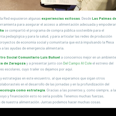
la Red expusieron algunas
experiencias exitosas
. Desde
Las Palmas d
rramienta para asegurar el acceso a alimentación adecuada y empoderar
ña
se compartió el programa de compra pública sostenible para el
ta pedagógica y para la salud, y para articular las redes de producción
 proyectos de economía social y comunitaria que está impulsando la Mesa
a a las ayudas de emergencia alimentaria.
tro Social Comunitario Luis Buñuel
a conocernos mejor en un ambiente
ca de
Zaragoza
y a presentar junto con
Del Campo Al Cole
el estreno del
es escolares, cuyo trailer os dejamos por aquí.
 y estrategias en este encuentro, al que esperamos que sigan otros
aborasteis en el desarrollo de las jornadas y en la profundización del
oecología como estrategia
. Gracias a las ponentes y, como siempre, a la
apoyo y financiación esto no sería posible. Tenemos muchas fuerzas,
es de nuestra alimentación. Juntas podemos hacer muchas cosas.