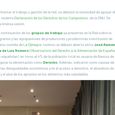
rentar el trabajo y gestión de la red, se debatió la necesidad de apoyar el
a reciente
Declaración de los Derechos de los Campesinos
, de la ONU. Se
a intensa sesión.
e continuación de los
grupos de trabajo
ya presentes en la Red sobre la
 agrarios y las agrupaciones de productores y productoras e institución de
 cata-comida de
La Ojinegra
; tuvimos un debate abierto entre
José Ramón
a de Luis Romero
(
Observatorio del Derecho a la Alimentación de España
 españolas ( en torno al 4% de la población total es usuaria de Bancos de
segurar la alimentación como
Derecho
. Además, indicaron como causas de
, las desigualdades económicas y en el acceso a derechos, el abandono de
s y el alza de los aprecios en los alimentos más saludables.