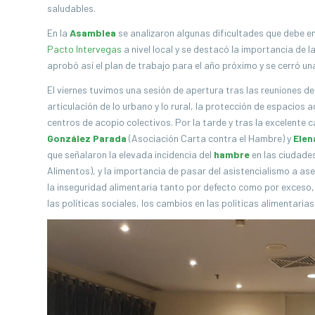
saludables.
En la
Asamblea
se analizaron algunas dificultades que debe enf
Pacto Intervegas
a nivel local y se destacó la importancia de l
aprobó así el plan de trabajo para el año próximo y se cerró un
El viernes tuvimos una sesión de apertura tras las reuniones d
articulación de lo urbano y lo rural, la protección de espacios
centros de acopio colectivos. Por la tarde y tras la excelente
González Parada
(Asociación Carta contra el Hambre) y
Elen
que señalaron la elevada incidencia del
hambre
en las ciudades
Alimentos), y la importancia de pasar del asistencialismo a a
la inseguridad alimentaria tanto por defecto como por exceso
las políticas sociales, los cambios en las políticas alimentaria