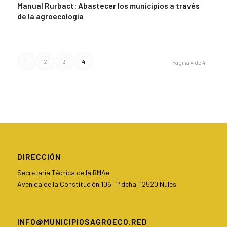
Manual Rurbact: Abastecer los municipios a través
de la agroecología
1
2
3
4
Página 4 de 4
DIRECCIÓN
Secretaría Técnica de la RMAe
Avenida de la Constitución 106, 1º dcha. 12520 Nules
INFO@MUNICIPIOSAGROECO.RED