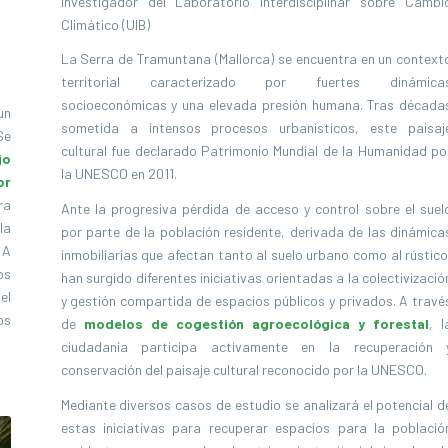
Investigador del Laboratorio Interdisciplinar sobre Cambi
Climático (UIB)
La Serra de Tramuntana (Mallorca) se encuentra en un context
territorial caracterizado por fuertes dinámica
socioeconómicas y una elevada presión humana. Tras década
un
sometida a intensos procesos urbanísticos, este paisaj
Se
cultural fue declarado Patrimonio Mundial de la Humanidad po
jo
la UNESCO en 2011.
or
ra
Ante la progresiva pérdida de acceso y control sobre el suel
la
por parte de la población residente, derivada de las dinámica
 A
inmobiliarias que afectan tanto al suelo urbano como al rústico
os
han surgido diferentes iniciativas orientadas a la colectivizació
el
y gestión compartida de espacios públicos y privados. A travé
os
de
modelos de cogestión agroecológica y forestal
, l
ciudadanía participa activamente en la recuperación 
conservación del paisaje cultural reconocido por la UNESCO.
Mediante diversos casos de estudio se analizará el potencial d
estas iniciativas para recuperar espacios para la població