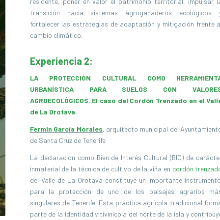
residente, poner en valor el patrimonio territorial, impulsar l
transición hacia sistemas agroganaderos ecológicos 
fortalecer las estrategias de adaptación y mitigación frente a
cambio climático.
Experiencia 2:
LA PROTECCIÓN CULTURAL COMO HERRAMIENT
URBANÍSTICA PARA SUELOS CON VALORE
AGROECOLÓGICOS. El caso del Cordón Trenzado en el Vall
de La Orotava.
Fermín García Morales
, arquitecto municipal del Ayuntamient
de Santa Cruz de Tenerife
La declaración como Bien de Interés Cultural (BIC) de carácte
inmaterial de la técnica de cultivo de la viña en
cordón trenzad
del Valle de La Orotava constituye un importante instrument
para la protección de uno de los paisajes agrarios má
singulares de Tenerife. Esta práctica agrícola tradicional form
parte de la identidad vitivinícola del norte de la isla y contribuy