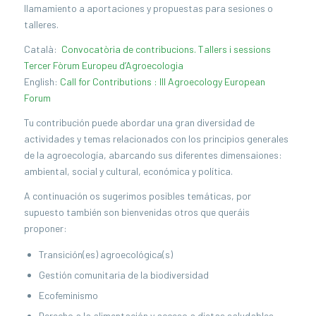
llamamiento a aportaciones y propuestas para sesiones o
talleres.
Català:
Convocatòria de contribucions. Tallers i sessions
Tercer Fòrum Europeu d’Agroecologia
English:
Call for Contributions : III Agroecology European
Forum
Tu contribución puede abordar una gran diversidad de
actividades y temas relacionados con los principios generales
de la agroecología, abarcando sus diferentes dimensaiones:
ambiental, social y cultural, económica y política.
A continuación os sugerimos posibles temáticas, por
supuesto también son bienvenidas otros que queráis
proponer:
Transición(es) agroecológica(s)
Gestión comunitaria de la biodiversidad
Ecofeminismo
Derecho a la alimentación y acceso a dietas saludables