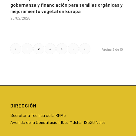
gobernanza y financiación para semillas orgánicas y
mejoramiento vegetal en Europa
25/02/2026
‹
1
2
3
4
›
»
Página 2 de 10
DIRECCIÓN
Secretaría Técnica de la RMAe
Avenida de la Constitución 106, 1º dcha. 12520 Nules