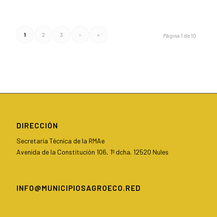
1
2
3
›
»
Página 1 de 10
DIRECCIÓN
Secretaría Técnica de la RMAe
Avenida de la Constitución 106, 1º dcha. 12520 Nules
INFO@MUNICIPIOSAGROECO.RED