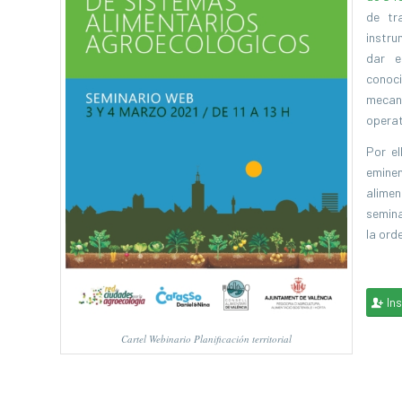
de tr
instru
dar e
conoci
mecan
operat
Por el
emine
alime
semina
la ord
Ins
Cartel Webinario Planificación territorial