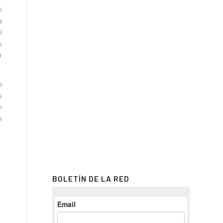
n
a
l
s
r
e
s
n
e
BOLETÍN DE LA RED