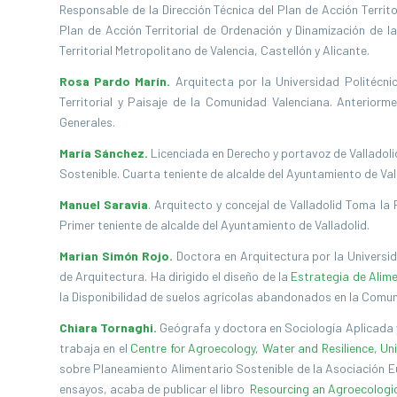
Responsable de la Dirección Técnica del Plan de Acción Territor
Plan de Acción Territorial de Ordenación y Dinamización de l
Territorial Metropolitano de Valencia, Castellón y Alicante.
Rosa Pardo Marín.
Arquitecta por la Universidad Politécnic
Territorial y Paisaje de la Comunidad Valenciana. Anteriorm
Generales.
María Sánchez.
Licenciada en Derecho y portavoz de Valladoli
Sostenible. Cuarta teniente de alcalde del Ayuntamiento de Val
Manuel Sarav
ia
. Arquitecto y concejal de Valladolid Toma la
Primer teniente de alcalde del Ayuntamiento de Valladolid.
Marian Simón Rojo.
Doctora en Arquitectura por la Universi
de Arquitectura. Ha dirigido el diseño de la
Estrategia de Alime
la Disponibilidad de suelos agrícolas abandonados en la Comun
Chiara Tornaghi.
Geógrafa y doctora en Sociología Aplicada y
trabaja en el
Centre for Agroecology, Water and Resilience, Un
sobre Planeamiento Alimentario Sostenible de la Asociación 
ensayos, acaba de publicar el libro
Resourcing an Agroecologica