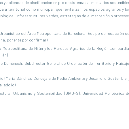
s y aplicadas de planificación en pro de sistemas alimentarios sostenible
ala territorial como municipal, que revitalizan los espacios agrarios y lo
ecológica, infraestructuras verdes, estrategias de alimentación o proceso
 Urbanístico del Área Metropolitana de Barcelona (Equipo de redacción de
ona, ponente por confirmar)
ea Metropolitana de Milán y los Parques Agrarios de la Región Lombardía
ilán)
nte Domènech, Subdirector General de Ordenación del Territorio y Paisaje
lid (María Sánchez, Concejala de Medio Ambiente y Desarrollo Sostenible; 
lladolid)
ctura, Urbanismo y Sostenibilidad (GIAU+S), Universidad Politécnica d