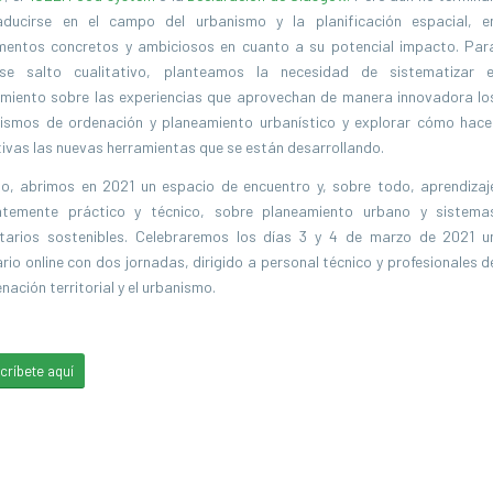
aducirse en el campo del urbanismo y la planificación espacial, e
mentos concretos y ambiciosos en cuanto a su potencial impacto. Par
se salto cualitativo, planteamos la necesidad de sistematizar e
miento sobre las experiencias que aprovechan de manera innovadora lo
ismos de ordenación y planeamiento urbanístico y explorar cómo hace
ivas las nuevas herramientas que se están desarrollando.
lo, abrimos en 2021 un espacio de encuentro y, sobre todo, aprendizaj
ntemente práctico y técnico, sobre planeamiento urbano y sistema
ntarios sostenibles. Celebraremos los días 3 y 4 de marzo de 2021 u
rio online con dos jornadas, dirigido a personal técnico y profesionales d
enación territorial y el urbanismo.
críbete aquí