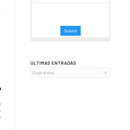
ULTIMAS ENTRADAS
a
a
s
o