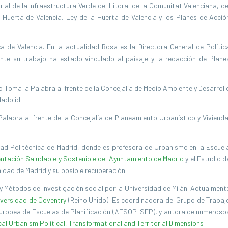
ial de la Infraestructura Verde del Litoral de la Comunitat Valenciana, de
a Huerta de Valencia, Ley de la Huerta de Valencia y los Planes de Acció
a de Valencia. En la actualidad Rosa es la Directora General de Polític
ente su trabajo ha estado vinculado al paisaje y la redacción de Plane
d Toma la Palabra al frente de la Concejalía de Medio Ambiente y Desarroll
ladolid.
 Palabra al frente de la Concejalía de Planeamiento Urbanístico y Vivienda
dad Politécnica de Madrid, donde es profesora de Urbanismo en la Escuel
ntación Saludable y Sostenible del Ayuntamiento de Madrid
y el Estudio d
idad de Madrid y su posible recuperación.
 Métodos de Investigación social por la Universidad de Milán. Actualment
iversidad de Coventry
(Reino Unido). Es coordinadora del Grupo de Trabaj
Europea de Escuelas de Planificación (AESOP-SFP), y autora de numeroso
l Urbanism Political, Transformational and Territorial Dimensions