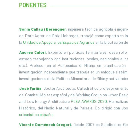
PONENTES
Sonia Callau i Berenguer,
ingeniera técnica agrícola e ingen
del Parc Agrari del Baix Llobregat, trabajó como experta en l
la
Unidad de Apoyo a los Espacios Agrarios
en la Diputación d
Andrea Calori.
Experto en políticas territoriales, desarroll
estado trabajando con instituciones locales, nacionales e 
etc.). Profesor en el Politecnico di Milano en planificació
investigación independiente que trabaja en un enfoque sistémi
investigaciones de la Política Alimentaria de Milán y actividad
José Fariña
, Doctor Arquitecto, Catedrático profesor emérit
del Comité Hábitat español y del Working Group on Urban Design
and Low Energy Architecture
PLEA AWARDS 2020.
Ha realiza
Histórico, del Medio Natural y de Paisaje. Co-dirigió con J
urbanístico español.
Vicente Doménech Gregori.
Desde 2007 es Subdirector Gen