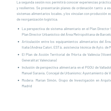
La segunda sesión nos permitirá conocer experiencias práctica
y resilientes. Se presentarán planes de ordenación tanto a esc
sistemas alimentarios locales, y los vinculan con producción 
de reorganización logística.
La perspectiva de sistema alimentario en el Plan Director
Plan Director Urbanístico del Área Metropolitana de Barcel
Articulación entre los equipamientos alimentarios del Ár
Italia (Andrea Calori, ESTá, asistencia técnica de Ayto. de M
El Plan de Acción Territorial de l’Horta de València (Vice
Generalitat Valenciana)
Inclusión de perspectiva alimentaria en el PGOU de Vallado
Manuel Saravia, Concejal de Urbanismo; Ayuntamiento de Va
Modera: Marian Simón, Grupo de Investigación en Arquite
Madrid