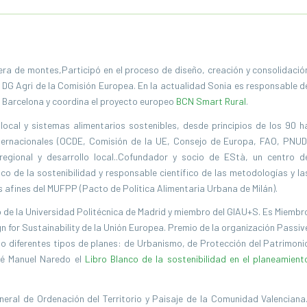
iera de montes,Participó en el proceso de diseño, creación y consolidació
a DG Agri de la Comisión Europea. En la actualidad Sonia es responsable d
e Barcelona y coordina el proyecto europeo
BCN Smart Rural
.
o local y sistemas alimentarios sostenibles, desde principios de los 90 h
internacionales (OCDE, Comisión de la UE, Consejo de Europa, FAO, PNUD
n regional y desarrollo local..Cofundador y socio de EStà, un centro d
co de la sostenibilidad y responsable científico de las metodologías y la
es afines del MUFPP (Pacto de Política Alimentaria Urbana de Milán).
o de la Universidad Politécnica de Madrid y miembro del GIAU+S. Es Miembr
 for Sustainability de la Unión Europea. Premio de la organización Passiv
do diferentes tipos de planes: de Urbanismo, de Protección del Patrimoni
osé Manuel Naredo el
Libro Blanco de la sostenibilidad en el planeamient
eral de Ordenación del Territorio y Paisaje de la Comunidad Valenciana