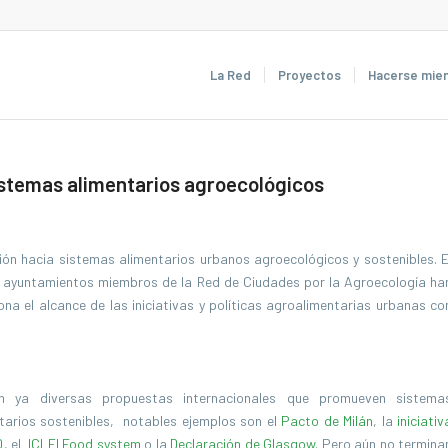
La Red
Proyectos
Hacerse mie
istemas alimentarios agroecológicos
ción hacia sistemas alimentarios urbanos agroecológicos y sostenibles. E
s y ayuntamientos miembros de la Red de Ciudades por la Agroecología ha
ona el alcance de las iniciativas y políticas agroalimentarias urbanas co
en ya diversas propuestas internacionales que promueven sistema
tarios sostenibles, notables ejemplos son el
Pacto de Milán
, la
iniciativ
0
, el
ICLEI Food system
o la
Declaración de Glasgow.
Pero aún no termina