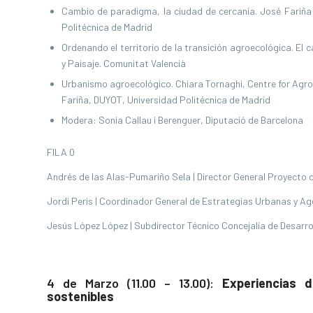
Cambio de paradigma, la ciudad de cercanía. José Fariña T
Politécnica de Madrid
Ordenando el territorio de la transición agroecológica. El c
y Paisaje. Comunitat Valencià
Urbanismo agroecológico. Chiara Tornaghi, Centre for Agroe
Fariña, DUYOT, Universidad Politécnica de Madrid
Modera: Sonia Callau i Berenguer, Diputació de Barcelona
FILA 0
Andrés de las Alas-Pumariño Sela | Director General Proyecto
Jordi Peris | Coordinador General de Estrategias Urbanas y Ag
Jesús López López | Subdirector Técnico Concejalía de Desarro
4 de Marzo (11.00 – 13.00):
Experiencias 
sostenibles