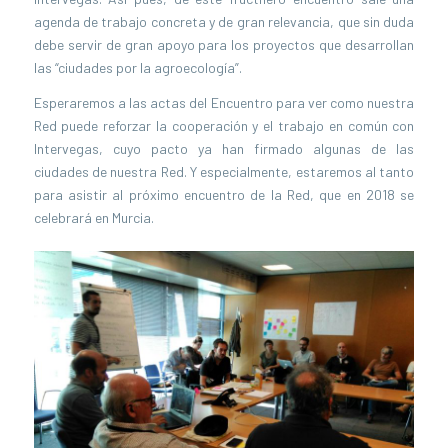
agenda de trabajo concreta y de gran relevancia, que sin duda
debe servir de gran apoyo para los proyectos que desarrollan
las “ciudades por la agroecología”.
Esperaremos a las actas del Encuentro para ver como nuestra
Red puede reforzar la cooperación y el trabajo en común con
Intervegas, cuyo pacto ya han firmado algunas de las
ciudades de nuestra Red. Y especialmente, estaremos al tanto
para asistir al próximo encuentro de la Red, que en 2018 se
celebrará en Murcia.