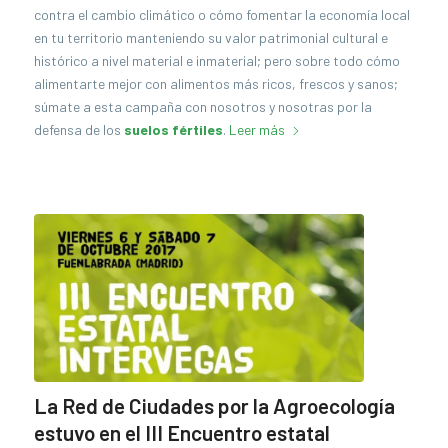
contra el cambio climático o cómo fomentar la economía local
en tu territorio manteniendo su valor patrimonial cultural e
histórico a nivel material e inmaterial; pero sobre todo cómo
alimentarte mejor con alimentos más ricos, frescos y sanos;
súmate a esta campaña con nosotros y nosotras por la
defensa de los
suelos fértiles
.
Leer más
La Red de Ciudades por la Agroecología
estuvo en el III Encuentro estatal