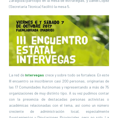
Zaragoza) participó en la mesa de estrategias, y Daniel López
(Secretaría Técnica) facilitó la mesa 5.
La red de
Intervegas
crece y sobre todo se fortalece. En este
III encuentro se inscribieron casi 200 personas, originarias de
las 17 Comunidades Autónomas y representando a más de 75
organizaciones de muy distinto tipo. A su vez pudimos contar
con la presencia de destacadas personas activistas o
académicas relacionadas con el tema, así como un número
creciente de administración local, especialmente
Ayuntamientos y Diputaciones Provinciales, pero no solo. La