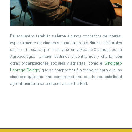
Del encuentro también salieron algunos contactos de interés,
especialmente de ciudades como la propia Murcia o Móstoles
que se interesaron por integrarse en la Red de Ciudades por la
Agroecología. También pudimos encontrarnos y charlar con
otras organizaciones sociales y agrarias, como el
Sindicato
Labrego Galego
, que se comprometió a trabajar para que las
ciudades gallegas más comprometidas con la sostenibilidad
agroalimentaria se acerquen a nuestra Red.