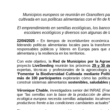
Municipios europeos se reunirán en Granollers par
cultivada en sus políticas alimentarias con el fin de f
El emprendimiento en semillas ecológicas, los banco
escolares ecológicos y diversos son algunas de la
22/04/2025 –
 En tiempos de incertidumbre económica y
liderando políticas alimentarias locales para la transfo
responsables públicos y líderes en Europa para que a
alimentaria y la resiliencia en los territorios.
Con este objetivo, la 
Red de Municipios por la Agroe
proyecto 
LiveSeeding
 reunirán los próximos 
29 y 30 de
expertas, técnicas y profesionales de la agroecología 
‘Fomentar la Biodiversidad Cultivada mediante Políti
más de 100 participantes
 explorarán cómo las política
construir sistemas alimentarios 
sostenibles, saludables 
Véronique Chable
, investigadora senior del INRAE (Fran
que 
“las semillas son la base de la producción de alimen
ecológica europea necesita semillas adaptadas localmente
productivos frente a las condiciones cambiantes actuales”