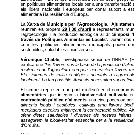
en polítiques alimentàries locals per a una transformació 
als líders nacionals i europeus per donar suport a est
alimentària i la resiliència d’Europa.
La 
Xarxa de Municipis per l’Agroecologia
, l’
Ajuntament
reuniran els propers 
29 i 30 d’abril
 a representants muni
l’agroecologia i la producció ecològica al 
1r Simposi ‘
través de Polítiques Alimentàries Locals’
. Durant dos 
com les polítiques alimentàries municipals poden cont
sostenibles, saludables i biodiversos.
Véronique Chable
, investigadora sènior de l’INRAE (F
explica que 
“les llavors són la base de la producció d’alime
resiliència de l’agricultura europea, necessitem llavors mi
Els sistemes de cultiu ecològic i orientats a l’agroecol
localment, ho fan possible. Aquests necessiten suport finance
El simposi representa un punt d’inflexió en el comprom
alimentàries
 que integrin la 
biodiversitat cultivada
contractació pública d’aliments
, una eina poderosa per 
aliments locals i ecològics, cultivats amb llavors biod
menjadors escolars mitjançant la contractació pública. 
oferir dietes saludables i diverses als nostres infants
assegurem la biodiversitat essencial per a la resiliència
d’Orduña.