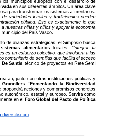
El evento pretende marcar un hito en el compromiso de los municipios europeos con el desarrollo de 
tivada
 en sus diferentes ámbitos. Un área clave 
osa para transformar los sistemas alimentarios. 
 de variedades locales y tradicionales pueden 
tratación pública. Eso es exactamente lo que 
 a nuestras niñas y niños y apoyar la economía 
, municipio del País Vasco.
Mediante el intercambio de experiencias y el fortalecimiento de alianzas estratégicas, el Simposio busca 
 sistemas alimentarios
 locales. 
“Integrar la 
es es un esfuerzo colectivo, que involucra a las 
comunitario de semillas que facilita el acceso 
 De Santis
, técnico de proyectos en Rete Semi 
arán, junto con otras instituciones públicas y 
 Granollers “Fomentando la Biodiversidad 
to propondrá acciones y compromisos concretos 
mo autonómico, estatal y europeo. Servirá como 
lmente en el 
Foro Global del Pacto de Política 
iodiversity.com