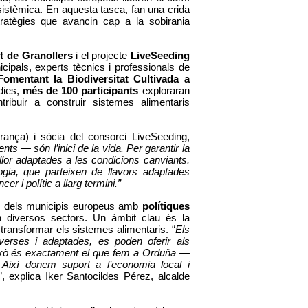
sistèmica. En aquesta tasca, fan una crida 
ratègies que avancin cap a la sobirania 
 de Granollers
 i el projecte 
LiveSeeding
cipals, experts tècnics i professionals de 
Fomentant la Biodiversitat Cultivada a 
dies, 
més de 100 participants 
exploraran 
ribuir a construir sistemes alimentaris 
rança) i sòcia del consorci LiveSeeding, 
nts — són l’inici de la vida. Per garantir la 
llor adaptades a les condicions canviants. 
ogia, que parteixen de llavors adaptades 
r i polític a llarg termini.”
ís dels municipis europeus amb 
polítiques 
 en diversos sectors. Un àmbit clau és la 
transformar els sistemes alimentaris. “
Els 
iverses i adaptades, es poden oferir als 
Això és exactament el que fem a Orduña — 
. Així donem suport a l’economia local i 
”, explica Iker Santocildes Pérez, alcalde 