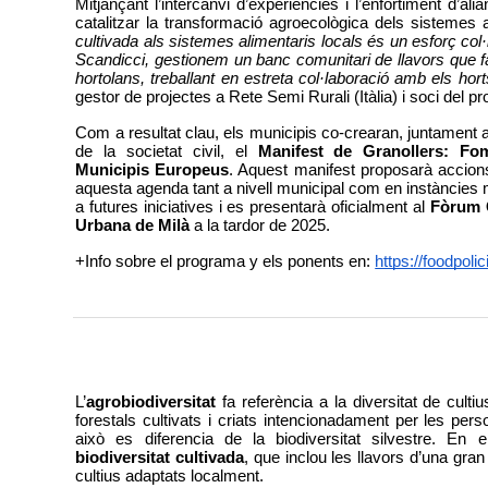
Mitjançant l’intercanvi d’experiències i l’enfortiment d’al
catalitzar la transformació agroecològica dels sistemes a
cultivada als sistemes alimentaris locals és un esforç col·l
Scandicci, gestionem un banc comunitari de llavors que faci
hortolans, treballant en estreta col·laboració amb els hort
gestor de projectes a Rete Semi Rurali (Itàlia) i soci del p
Com a resultat clau, els municipis co-crearan, juntament am
de la societat civil, el 
Manifest de Granollers: Fome
Municipis Europeus
. Aquest manifest proposarà accion
aquesta agenda tant a nivell municipal com en instàncies m
a futures iniciatives i es presentarà oficialment al 
Fòrum G
Urbana de Milà
 a la tardor de 2025.
+Info sobre el programa y els ponents en: 
https://foodpoli
L’
agrobiodiversitat
 fa referència a la diversitat de cult
forestals cultivats i criats intencionadament per les person
biodiversitat cultivada
, que inclou les llavors d’una gran d
cultius adaptats localment.