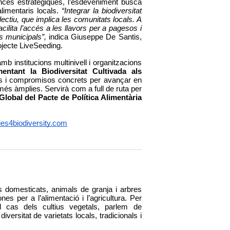
iances estratègiques, l’esdeveniment busca 
limentaris locals. 
“Integrar la biodiversitat 
ectiu, que implica les comunitats locals. A 
lita l’accés a les llavors per a pagesos i 
s municipals”,
 indica Giuseppe De Santis, 
rojecte LiveSeeding.
b institucions multinivell i organitzacions 
ntant la Biodiversitat Cultivada als 
s i compromisos concrets per avançar en 
és àmplies. Servirà com a full de ruta per 
lobal del Pacte de Política Alimentària 
cies4biodiversity.com
ius domesticats, animals de granja i arbres 
es per a l’alimentació i l’agricultura. Per 
això es diferencia de la biodiversitat silvestre. En el cas dels cultius vegetals, parlem de 
iversitat de varietats locals, tradicionals i 