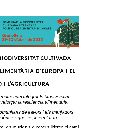
BIODIVERSITAT CULTIVADA 
LIMENTÀRIA D’EUROPA I EL 
 I L’AGRICULTURA
atre com integrar la biodiversitat 
reforçar la resiliència alimentària. 
munitaris de llavors i els menjadors 
riències que es presentaran.
a, els municipis europeus lideren el camí 