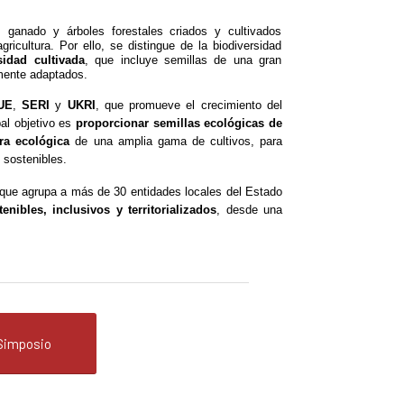
, ganado y árboles forestales criados y cultivados 
icultura. Por ello, se distingue de la biodiversidad 
sidad cultivada
, que incluye semillas de una gran 
lmente adaptados.
UE
, 
SERI
 y 
UKRI
, que promueve el crecimiento del 
al objetivo es 
proporcionar semillas ecológicas de 
ura ecológica
 de una amplia gama de cultivos, para 
s sostenibles.
que agrupa a más de 30 entidades locales del Estado 
enibles, inclusivos y territorializados
, desde una 
 Simposio