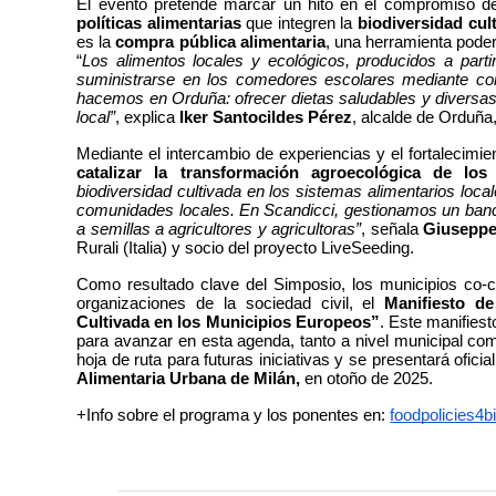
políticas alimentarias
 que integren la 
biodiversidad cul
es la
 compra pública alimentaria
, una herramienta poder
“
Los alimentos locales y ecológicos, producidos a partir
suministrarse en los comedores escolares mediante con
hacemos en Orduña: ofrecer dietas saludables y diversas
local”
, explica 
Iker Santocildes Pérez
, alcalde de Orduña
catalizar la transformación agroecológica de los
biodiversidad cultivada en los sistemas alimentarios local
comunidades locales. En Scandicci, gestionamos un banco 
a semillas a agricultores y agricultoras”
, señala 
Giuseppe
Rurali (Italia) y socio del proyecto LiveSeeding.
Como resultado clave del Simposio, los municipios co-cre
organizaciones de la sociedad civil, el 
Manifiesto de
Cultivada en los Municipios Europeos”
. Este manifies
para avanzar en esta agenda, tanto a nivel municipal co
hoja de ruta para futuras iniciativas y se presentará oficia
Alimentaria Urbana de Milán,
 en otoño de 2025.
+Info sobre el programa y los ponentes en: 
foodpolicies4b