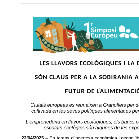
LES LLAVORS ECOLÒGIQUES I LA 
SÓN CLAUS PER A LA SOBIRANIA A
FUTUR DE L’ALIMENTACIÓ
Ciutats europees es reuneixen a Granollers per deb
cultivada en les seves polítiques alimentàries per 
L’emprenedoria en llavors ecològiques, els bancs co
escolars ecològics són algunes de les expe
22/04/2025 –
 En temps d’incertesa econòmica i geopolític