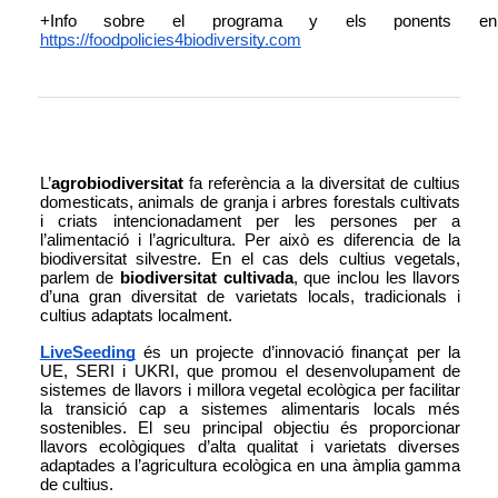
https://foodpolicies4biodiversity.com
L’
agrobiodiversitat
 fa referència a la diversitat de cultius 
domesticats, animals de granja i arbres forestals cultivats 
i criats intencionadament per les persones per a 
l’alimentació i l’agricultura. Per això es diferencia de la 
biodiversitat silvestre. En el cas dels cultius vegetals, 
parlem de 
biodiversitat cultivada
, que inclou les llavors 
d’una gran diversitat de varietats locals, tradicionals i 
cultius adaptats localment.
LiveSeeding
 és un projecte d’innovació finançat per la 
UE, SERI i UKRI, que promou el desenvolupament de 
sistemes de llavors i millora vegetal ecològica per facilitar 
la transició cap a sistemes alimentaris locals més 
sostenibles. El seu principal objectiu és proporcionar 
llavors ecològiques d’alta qualitat i varietats diverses 
adaptades a l’agricultura ecològica en una àmplia gamma 
de cultius. 