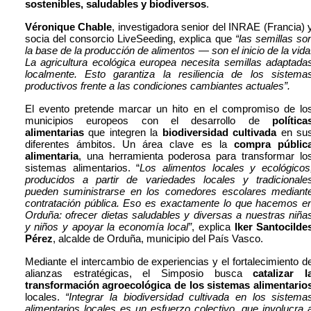
sostenibles, saludables y biodiversos
.
Véronique Chable
, investigadora senior del INRAE (Francia) y
socia del consorcio LiveSeeding, explica que 
“las semillas son
la base de la producción de alimentos — son el inicio de la vida.
La agricultura ecológica europea necesita semillas adaptadas
localmente. Esto garantiza la resiliencia de los sistemas
productivos frente a las condiciones cambiantes actuales”.
El evento pretende marcar un hito en el compromiso de los
municipios europeos con el desarrollo de 
políticas
alimentarias
 que integren la 
biodiversidad cultivada
 en sus
diferentes ámbitos. Un área clave es la
 compra pública
alimentaria
, una herramienta poderosa para transformar los
sistemas alimentarios. “
Los alimentos locales y ecológicos,
producidos a partir de variedades locales y tradicionales
pueden suministrarse en los comedores escolares mediante
contratación pública. Eso es exactamente lo que hacemos en
Orduña: ofrecer dietas saludables y diversas a nuestras niñas
y niños y apoyar la economía local”
, explica 
Iker Santocildes
Pérez
, alcalde de Orduña, municipio del País Vasco.
Mediante el intercambio de experiencias y el fortalecimiento de
alianzas estratégicas, el Simposio busca 
catalizar la
transformación agroecológica de los sistemas alimentario
locales. 
“Integrar la biodiversidad cultivada en los sistemas
alimentarios locales es un esfuerzo colectivo, que involucra a