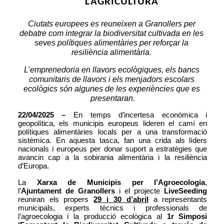
L’AGRICULTURA
Ciutats europees es reuneixen a Granollers per 
debatre com integrar la biodiversitat cultivada en les 
seves polítiques alimentàries per reforçar la 
resiliència alimentària. 
L’emprenedoria en llavors ecològiques, els bancs 
comunitaris de llavors i els menjadors escolars 
ecològics són algunes de les experiències que es 
presentaran.
22/04/2025 –
 En temps d’incertesa econòmica i 
geopolítica, els municipis europeus lideren el camí en 
polítiques alimentàries locals per a una transformació 
sistèmica. En aquesta tasca, fan una crida als líders 
nacionals i europeus per donar suport a estratègies que 
avancin cap a la sobirania alimentària i la resiliència 
d’Europa.
La 
Xarxa de Municipis per l’Agroecologia
, 
l’
Ajuntament de Granollers
 i el projecte 
LiveSeeding
reuniran els propers 
29 i 30 d’abril
 a representants 
municipals, experts tècnics i professionals de 
l’agroecologia i la producció ecològica al 
1r Simposi 