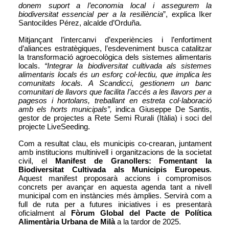
donem suport a l’economia local i assegurem la 
biodiversitat essencial per a la resiliència
”, explica Iker 
Santocildes Pérez, alcalde d’Orduña.
Mitjançant l’intercanvi d’experiències i l’enfortiment 
d’aliances estratègiques, l’esdeveniment busca catalitzar 
la transformació agroecològica dels sistemes alimentaris 
locals. 
“Integrar la biodiversitat cultivada als sistemes 
alimentaris locals és un esforç col·lectiu, que implica les 
comunitats locals. A Scandicci, gestionem un banc 
comunitari de llavors que facilita l’accés a les llavors per a 
pagesos i hortolans, treballant en estreta col·laboració 
amb els horts municipals”,
 indica Giuseppe De Santis, 
gestor de projectes a Rete Semi Rurali (Itàlia) i soci del 
projecte LiveSeeding.
Com a resultat clau, els municipis co-crearan, juntament 
amb institucions multinivell i organitzacions de la societat 
civil, el 
Manifest de Granollers: Fomentant la 
Biodiversitat Cultivada als Municipis Europeus
. 
Aquest manifest proposarà accions i compromisos 
concrets per avançar en aquesta agenda tant a nivell 
municipal com en instàncies més àmplies. Servirà com a 
full de ruta per a futures iniciatives i es presentarà 
oficialment al 
Fòrum Global del Pacte de Política 
Alimentària Urbana de Milà
 a la tardor de 2025.