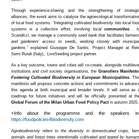
Through experience-sharing and the strengthening of strategic
alliances, the event aims to catalyse the agroecological transformation
of local food systems. 
“Integrating cultivated biodiversity into local food
systems is a collective effort, involving local 
communities
 . In
Scandicci, we manage a community seed bank that facilitates farmers’
and gardeners’ access to seeds, working closely with municipal
gardens,”
 explained Giuseppe De Santis, Project Manager at Rete
Semi Rurali (Italy),  LiveSeeding project partner.
As a key outcome, towns and cities will co-create, alongside multilevel
institutions and civil society organisations, the 
Fostering Cultivated Biodiversity in European Municipalities
. This
manifesto will propose concrete actions and commitments to advance
this agenda at both municipal and broader levels. It will serve as a
Global Forum of the Milan Urban Food Policy Pact
 in autumn 2025.
https://foodpolicies4biodiversity.com
Agrobiodiversity refers to the diversity in domesticated crops, farm
animals and forest trees intentionally cultivated and reared by humans