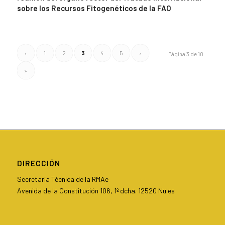
sobre los Recursos Fitogenéticos de la FAO
‹
1
2
3
4
5
›
Página 3 de 10
»
DIRECCIÓN
Secretaría Técnica de la RMAe
Avenida de la Constitución 106, 1º dcha. 12520 Nules