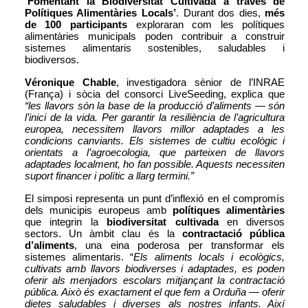
‘Fomentant la Biodiversitat Cultivada a través de 
Polítiques Alimentàries Locals’
. Durant dos dies, 
més 
de 100 participants 
exploraran com les polítiques 
alimentàries municipals poden contribuir a construir 
sistemes alimentaris sostenibles, saludables i 
biodiversos.
Véronique Chable
, investigadora sènior de l’INRAE 
(França) i sòcia del consorci LiveSeeding, explica que 
“les llavors són la base de la producció d’aliments — són 
l’inici de la vida. Per garantir la resiliència de l’agricultura 
europea, necessitem llavors millor adaptades a les 
condicions canviants. Els sistemes de cultiu ecològic i 
orientats a l’agroecologia, que parteixen de llavors 
adaptades localment, ho fan possible. Aquests necessiten 
suport financer i polític a llarg termini.”
El simposi representa un punt d’inflexió en el compromís 
dels municipis europeus amb 
polítiques alimentàries
que integrin la 
biodiversitat cultivada
 en diversos 
sectors. Un àmbit clau és la 
contractació pública 
d’aliments
, una eina poderosa per transformar els 
sistemes alimentaris. “
Els aliments locals i ecològics, 
cultivats amb llavors biodiverses i adaptades, es poden 
oferir als menjadors escolars mitjançant la contractació 
pública. Això és exactament el que fem a Orduña — oferir 
dietes saludables i diverses als nostres infants. Així 