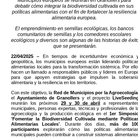
Municipios europeos se reunirán en Granollers para 
debatir cómo integrar la biodiversidad cultivada en sus 
políticas alimentarias con el fin de fortalecer la resiliencia 
alimentaria europea. 
El emprendimiento en semillas ecológicas, los bancos 
comunitarios de semillas y los comedores escolares 
ecológicos y diversos son algunas de las historias de éxito
que se presentarán.
22/04/2025 –
 En tiempos de incertidumbre económica y
geopolítica, los municipios europeos están liderando políticas
alimentarias locales para la transformación sistémica. Por ello,
hacen un llamado a responsables públicos y líderes en Europa
para que apoyen estrategias que impulsen la soberanía
alimentaria y la resiliencia en los territorios.
Con este objetivo, la 
Red de Municipios por la Agroecología
el 
Ayuntamiento de Granollers
 y el proyecto 
LiveSeedin
reunirán los próximos 
29 y 30 de abril
 a representantes
municipales, personas expertas, técnicas y profesionales de la
agroecología y la producción ecológica en el 
1er Simposio
‘Fomentar la Biodiversidad Cultivada mediante Políticas
Alimentarias Locales’
. Durante dos días, 
más de 100
participantes
 explorarán cómo las políticas alimentarias