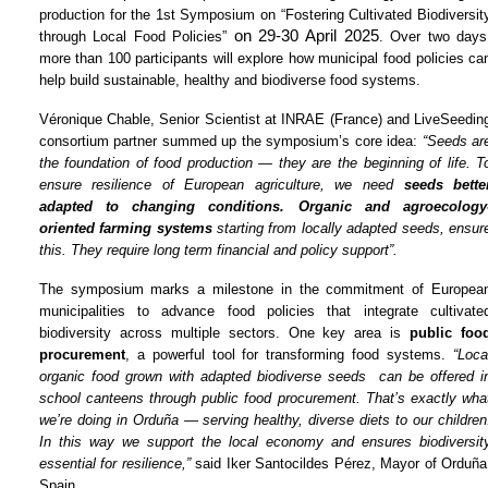
production for the 1st Symposium on “Fostering Cultivated Biodiversity
 on 29-30 April 2025
through Local Food Policies”
. Over two days,
more than 100 participants will explore how municipal food policies can
help build sustainable, healthy and biodiverse food systems.
Véronique Chable, Senior Scientist at INRAE (France) and LiveSeeding
consortium partner summed up the symposium’s core idea: 
“Seeds are
the foundation of food production — they are the beginning of life. To
ensure resilience of European agriculture, we need 
seeds better
adapted to changing conditions. Organic and agroecology
oriented farming systems 
starting from locally adapted seeds, ensure
this. They require long term financial and policy support”.
The symposium marks a milestone in the commitment of European
municipalities to advance food policies that integrate cultivated
biodiversity across multiple sectors. One key area is 
public food
procurement
, a powerful tool for transforming food systems. 
“Local
organic food grown with adapted biodiverse seeds  can be offered in
school canteens through public food procurement. That’s exactly what
we’re doing in Orduña — serving healthy, diverse diets to our children.
In this way we support the local economy and ensures biodiversity
essential for resilience,”
 said Iker Santocildes Pérez, Mayor of Orduña,
Spain.