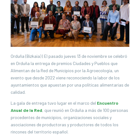
Orduña (Bizkaia) | El pasado jueves 13 de noviembre se celebró
en Orduña la entrega de premios Ciudades y Pueblos que
Alimentan de la Red de Municipios por la Agroecología, un
evento que desde 2022 viene reconociendo la labor de los
ayuntamientos que apuestan por una políticas alimentarias de
calidad.
La gala de entrega tuvo lugar en el marco del
Encuentro
Anual de la Red
, que reunió en Orduña a más de 100 personas
procedentes de municipios, organizaciones sociales y
asociaciones de productoras y productores de todos los
rincones del territorio español.