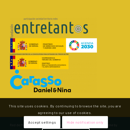
This site uses cookies. By continuing to browse the site, you are
agreeing to our use of cookies.
Accept settings
Hide notification only
Red de Municipios por la Agroecología - v.2.0 -
Enfold WordPress Theme by