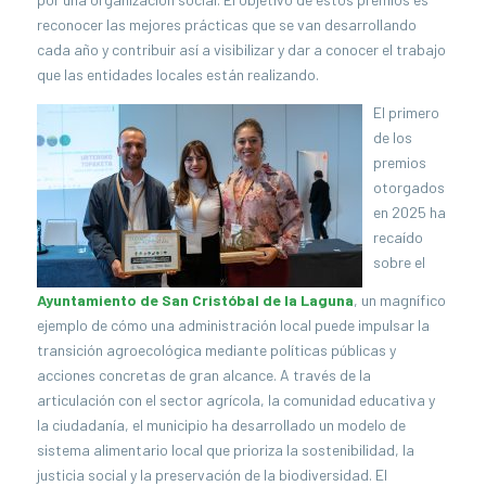
reconocer las mejores prácticas que se van desarrollando
cada año y contribuir así a visibilizar y dar a conocer el trabajo
que las entidades locales están realizando.
El primero
de los
premios
otorgados
en 2025 ha
recaído
sobre el
Ayuntamiento de San Cristóbal de la Laguna
, un magnífico
ejemplo de cómo una administración local puede impulsar la
transición agroecológica mediante políticas públicas y
acciones concretas de gran alcance. A través de la
articulación con el sector agrícola, la comunidad educativa y
la ciudadanía, el municipio ha desarrollado un modelo de
sistema alimentario local que prioriza la sostenibilidad, la
justicia social y la preservación de la biodiversidad. El