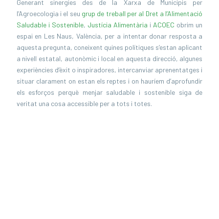
Generant sinergies des de la Xarxa de Municipis per
l’Agroecologia i el seu
grup de treball per al Dret a l’Alimentació
Saludable i Sostenible
,
Justícia Alimentària
i
ACOEC
obrim un
espai en Les Naus, València, per a intentar donar resposta a
aquesta pregunta, coneixent quines polítiques s’estan aplicant
a nivell estatal, autonòmic i local en aquesta direcció, algunes
experiències d’èxit o inspiradores, intercanviar aprenentatges i
situar clarament on estan els reptes i on hauríem d’aprofundir
els esforços perquè menjar saludable i sostenible siga de
veritat una cosa accessible per a tots i totes.