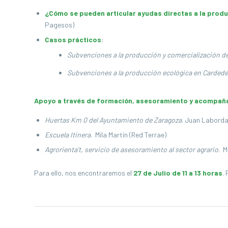
¿Cómo se pueden articular ayudas directas a la prod
Pagesos)
Casos prácticos
:
Subvenciones a la producción y comercialización de
Subvenciones a la producción ecológica en Carded
Apoyo a través de formación, asesoramiento y acompañ
Huertas Km 0 del Ayuntamiento de Zaragoza
. Juan Laborda
Escuela Itinera
. Mila Martín (Red Terrae)
Agrorienta’t, servicio de asesoramiento al sector agrario
. M
Para ello, nos encontraremos el
27 de Julio de 11 a 13 horas
.