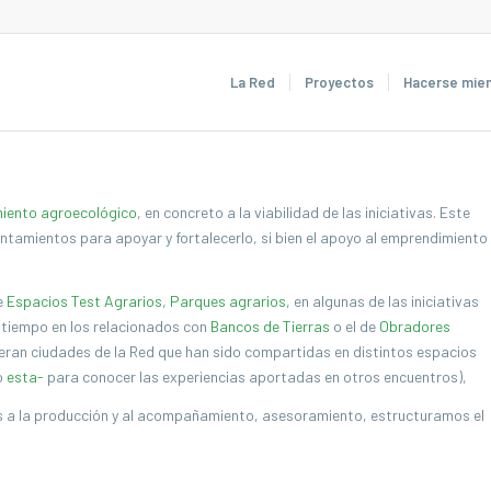
La Red
Proyectos
Hacerse mie
miento agroecológico
, en concreto a la viabilidad de las iniciativas. Este
ntamientos para apoyar y fortalecerlo, si bien el apoyo al emprendimiento
e
Espacios Test Agrarios
,
Parques agrarios
, en algunas de las iniciativas
 tiempo en los relacionados con
Bancos de Tierras
o el de
Obradores
eran ciudades de la Red que han sido compartidas en distintos espacios
o
esta-
para conocer las experiencias aportadas en otros encuentros),
 a la producción y al acompañamiento, asesoramiento, estructuramos el