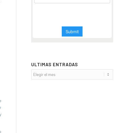
ULTIMAS ENTRADAS
e
r
y
o