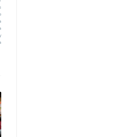
s
e
a
a
y
a