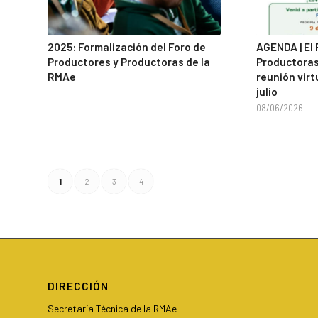
2025: Formalización del Foro de
AGENDA | El
Productores y Productoras de la
Productoras
RMAe
reunión virt
julio
08/06/2026
1
2
3
4
DIRECCIÓN
Secretaría Técnica de la RMAe